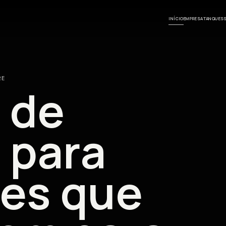
INÍCIO
EMPRESA
TANQUES
RE
 de
 para
es que