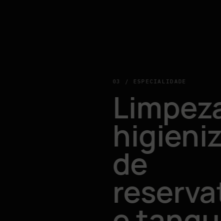
03 / ESPECIALIDADE
Limpeza
higieni
de
reserva
e tanqu