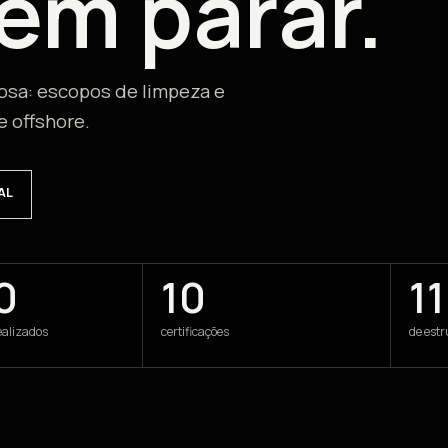
em parar.
leosa: escopos de limpeza e
e offshore.
AL
0
10
1
ealizados
certificações
de est