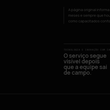
A página original inform
meses e sempre que hou
como capacitados confor
TECNOLOGIA E INOVAÇÃO COM I
O serviço segue
visível depois
que a equipe sai
de campo.