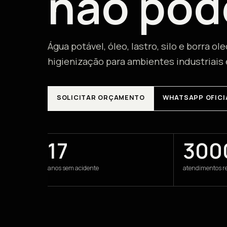
não pod
Água potável, óleo, lastro, silo e borra o
higienização para ambientes industriais 
SOLICITAR ORÇAMENTO
WHATSAPP OFICI
17
300
anos sem acidente
atendimentos r