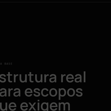
 A BASE
strutura real
ara escopos
ue exigem